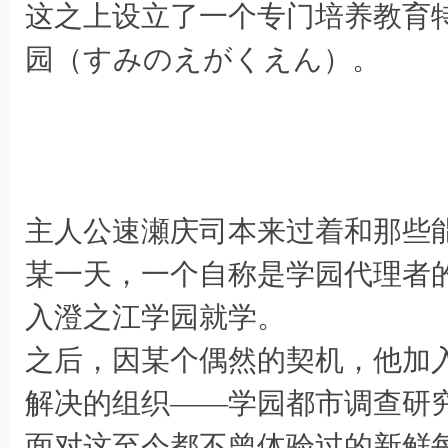
这之上设立了一个专门培养教育
园（すみのえがくえん）。
, j* o* a! y4 ^4 v. V4 c
! I& S- V- w8 P, G0 A2 F! H9 D
主人公速瀬庆司本来过着和那些
某一天，一个自称是学园代理者
入澄之江学园就学。
之后，因某个偶然的契机，他加
解决的组织——学园都市调查研
面对这至今都不曾体验过的新鲜