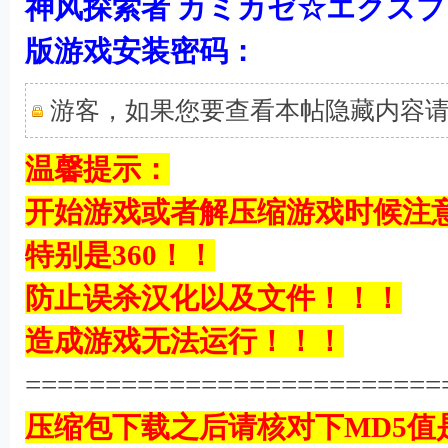
神风探索者 カミカゼ☆エクスプ
版游戏安装密码：
游客，如果您要查看本帖隐藏内容
温馨提示：
开始游戏或者解压缩游戏时候注
特别是360！！
6 \) {9 v- 
防止误杀汉化以及文件！！！
造成游戏无法运行！！！
==========================
压缩包下载之后请核对下MD5值