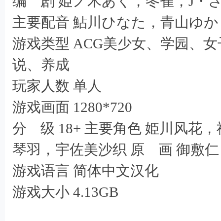
编 剧 姫ノ木あく，冬雀，J・
主要配音 鮎川ひなた，青山ゆ
游戏类型 ACG美少女、学园、
说、养成
; g6 Y0 B e# x! a2 E
玩家人数 单人
. Y8 [7 j4 v% E3 m7 M0 X2 w
游戏画面 1280*720
分 级 18+ 主要角色 姫川风
琴羽，宇佐美沙织 原 画 御敷仁
游戏语言 简体中文汉化
" l& ~# Z* q6 R7 a
游戏大小 4.13GB
- R/ Z) N$ |: x: C* c O" d6 D3 Y