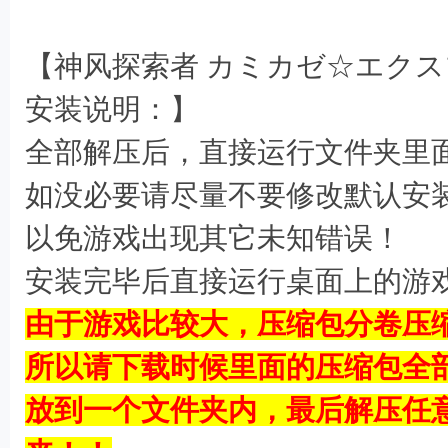
: R, I7 ?5 r$ `3 X" M6 V
【神风探索者 カミカゼ☆エク
: r' Z/ @/ C1 V
安装说明：】
全部解压后，直接运行文件夹里面的 S
如没必要请尽量不要修改默认安装目录
以免游戏出现其它未知错误！
安装完毕后直接运行桌面上的游
由于游戏比较大，压缩包分卷压
所以请下载时候里面的压缩包全
放到一个文件夹内，最后解压任
. `2 E8 s m3 s" H