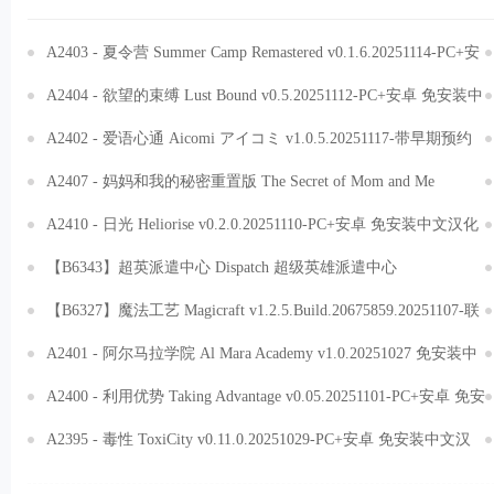
A2403 - 夏令营 Summer Camp Remastered v0.1.6.20251114-PC+安
卓 免安装中文汉化版[1.27GB]
A2404 - 欲望的束缚 Lust Bound v0.5.20251112-PC+安卓 免安装中
文汉化版[8.79GB]
A2402 - 爱语心通 Aicomi アイコミ v1.0.5.20251117-带早期预约
特典-纯净解码 免安装汉化整合版[30.8GB]
A2407 - 妈妈和我的秘密重置版 The Secret of Mom and Me
Remake v0.5.20251110 免安装中文汉化版[385MB]
A2410 - 日光 Heliorise v0.2.0.20251110-PC+安卓 免安装中文汉化
版[6.45GB]
【B6343】超英派遣中心 Dispatch 超级英雄派遣中心
V1.0.16254.20251114-Episodes1-8-第7和8集-完整+全DLC+原生音
【B6327】魔法工艺 Magicraft v1.2.5.Build.20675859.20251107-联
乐 免安装中文豪华版[15.3GB]
动潜水员戴夫DLC-法术炼铸-奇术工匠 免安装中文版[1.76GB]
A2401 - 阿尔马拉学院 Al Mara Academy v1.0.20251027 免安装中
文版[1.04GB]
A2400 - 利用优势 Taking Advantage v0.05.20251101-PC+安卓 免安
装中文汉化版[4.97GB]
A2395 - 毒性 ToxiCity v0.11.0.20251029-PC+安卓 免安装中文汉
化版[2.08GB]