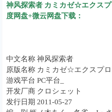
机
神风探索者 カミカゼ☆エクス
游
度网盘+微云网盘下载：
戏
下
载
6 K) `: A) i9 \
中文名称 神风探索者
原版名称 カミカゼ☆エクスプ
游戏平台 PC平台_
开发厂商 クロシェット
发行日期 2011-05-27