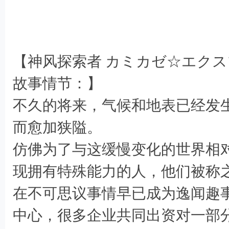
( Z9 k v7 S( W+ Q- D
6 i$ i& y$ Y6 A4 L. y0 P7 Z/ @
【神风探索者 カミカゼ☆エク
; j9 c _, R/ ~0 z7 C
故事情节：】
不久的将来，气候和地表已经发
2 f4 a3 a0 y" C
而愈加狭隘。
仿佛为了与这缓慢变化的世界相
现拥有特殊能力的人，他们被称之
在不可思议事情早已成为逸闻趣
中心，很多企业共同出资对一部