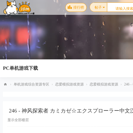
排行榜
帖子
PC单机游戏下载
›
单机游戏综合资源专区
›
恋爱模拟游戏资源
›
恋爱模拟游戏资源
›
246
梦
幻
246 - 神风探索者 カミカゼ☆エクスプローラー中
星
空
显示全部楼层
单