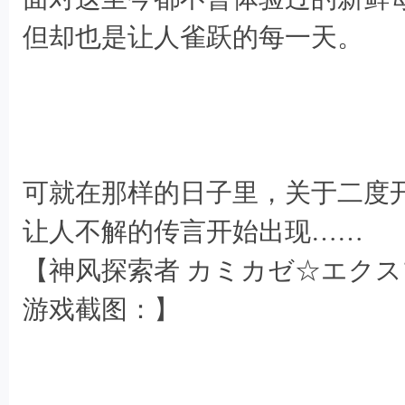
但却也是让人雀跃的每一天。
# b6 g, \9 D$ d( ^! d" G8 h
7 _. d& H' u* e8 I( V
5 ]( ?- Z& C: C9 p
可就在那样的日子里，关于二度
N7 F m&
让人不解的传言开始出现……
【神风探索者 カミカゼ☆エク
- p4 p9 ~# l4 p; v; ?% I
游戏截图：】
5 R7 ^# b7 b- n
7 t9 }% j( ~$ y: q- O; I7 X