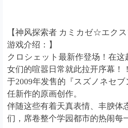
: u7 o% E6 P1 r( \& t5 ?; E
* ^+ @( h4 k2 P$ n% J
【神风探索者 カミカゼ☆エク
s/ k) o5 s3 w. f' w6 g
游戏介绍：】
クロシェット最新作登场！在这
女们的喧嚣日常就此拉开序幕！
于2009年发售的『スズノネセ
. n8 E9 O0 [0 j! F3 }
任新作的原画创作。
伴随这些有着天真表情、丰腴体
们，席卷整个学园都市的热闹每
7 J, k8 D4 U: v" Z) E9 r2 }