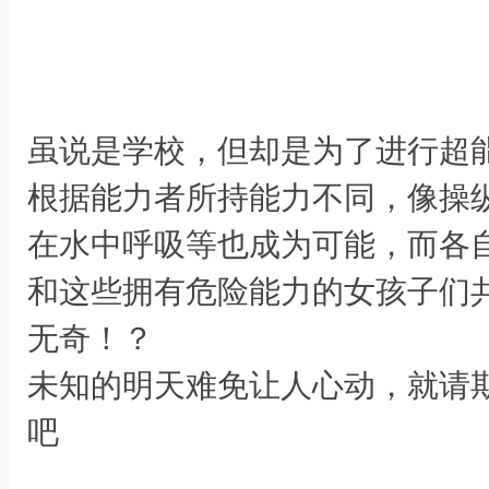
* Q; B ?% u' y' O8 a: V! }: x. i
虽说是学校，但却是为了进行超
根据能力者所持能力不同，像操
在水中呼吸等也成为可能，而各
和这些拥有危险能力的女孩子们
+ ~ m# ~6 u: y H/ @; X% Y' @$ d% C
无奇！？
未知的明天难免让人心动，就请
$ j+ g( m; t3 U4 Y4 K
吧