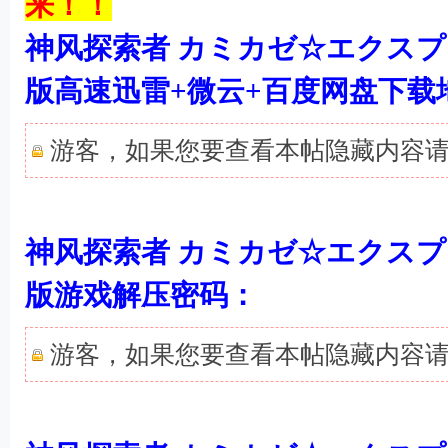
来！！
神风探索者 カミカゼ☆エクスプ
版高速迅雷+微云+百度网盘下载
游客，如果您要查看本帖隐藏内容
) f8 G1 c& d3 } q) p% b
神风探索者 カミカゼ☆エクスプ
& L" c6 b7 c, ~, w
版游戏解压密码：
游客，如果您要查看本帖隐藏内容