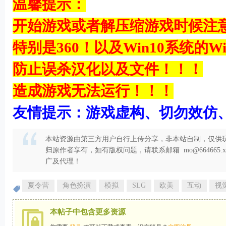
温馨提示：
开始游戏或者解压缩游戏时候注
特别是360！以及Win10系统的Win
g9 B1 b- 
防止误杀汉化以及文件！！！
造成游戏无法运行！！！
友情提示：游戏虚构、切勿效仿
本站资源由第三方用户自行上传分享，非本站自制，仅供玩
归原作者享有，如有版权问题，请联系邮箱 mo@664665
广及代理！
夏令营
角色扮演
模拟
SLG
欧美
互动
视
本帖子中包含更多资源