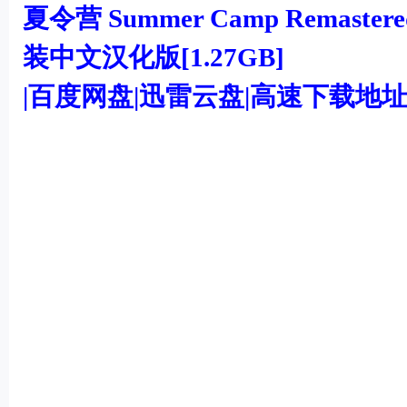
机
夏令营 Summer Camp Remastere
游
装中文汉化版[1.27GB]
戏
|百度网盘|迅雷云盘|高速下载地
下
载
$ V \0 A% \4 L2 H1 U
( q. C3 u2 N+ j) L2 e6 v# `0 ~
f* g, S6 ?! I