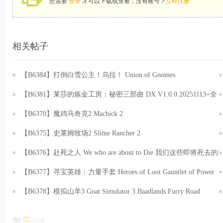
您需要
登录
才可以下载或查看，没有账号？
立即注册
相关帖子
【B6384】打倒白雪公主！乌拉！ Union of Gnomes
v1.5.31.20251029 免安装中文版[2.19GB]
【B6381】莱莎的炼金工房：秘密三部曲 DX V1.0.0.20251113+全
DLC+预购特典+季票WIT 免安装中文豪华版[106GB]
【B6370】魔鸡马奇克2 Machick 2
v1.0.27.Build.20534019.20251030 免安装中文版[886MB]
【B6375】史莱姆牧场2 Slime Rancher 2
v1.0.3.Build.20503992.20251030+全DLC 免安装中文版[4.88GB]
【B6376】赴死之人 We who are about to Die 我们这些即将死去的
人 v0.86.EA.Build.20814890.20251117+全DLC 免安装中文版
【B6377】寻宝英雄：力量手套 Heroes of Loot Gauntlet of Power
[6.89GB]
v1.6.1.Build.20800853.20251120 免安装中文版[171MB]
【B6378】模拟山羊3 Goat Simulator 3 Baadlands Furry Road
V1.2.0.0.451194.20251120-山羊恶土DLC-狂兽之路+全DLC-支持
回复