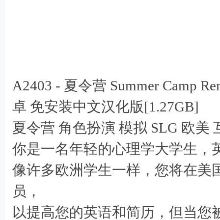
& g) k, b5 q! k# I0 _$ x' c
I4 n# b6 K2 }( D1 w A# i, u0 a
, K( R/ v3 y- B& F, t8 l- e2 f
A2403 - 夏令营 Summer Camp Rema
G' t0 N+ 
卓 免安装中文汉化版[1.27GB]
夏令营 角色扮演 模拟 SLG 欧美
你是一名年轻的心理学大学生，
像许多欧洲学生一样，您将在美
6 R% ^' x0 }! b3 D" }% m" N
员，
以提高您的英语和简历，但当您被分配到“