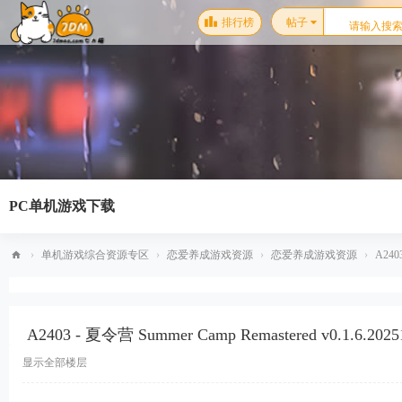
排行榜
帖子
PC单机游戏下载
›
单机游戏综合资源专区
›
恋爱养成游戏资源
›
恋爱养成游戏资源
›
A2403
梦
幻
A2403 - 夏令营 Summer Camp Remastered v0.1.6
星
空
显示全部楼层
单