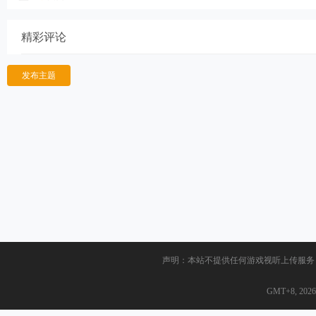
手柄+预购奖励 免安装中文豪华版[14.0GB]
精彩评论
发布主题
声明：本站不提供任何游戏视听上传服务
GMT+8, 2026-