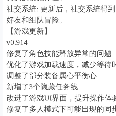
社交系统: 更新后，社交系统得
) T2 o: b4 ]* W8 g9 ?5 R. n
好友和组队冒险。
8 c) n# A- y7 N* {7 [4 V
【游戏更新】
; f: {; l, Z) z+ s% F( N
v0.914
- Z
修复了角色技能释放异常的问题
优化了游戏加载速度，减少等待
* k; Q$ d% C" x$
调整了部分装备属心平衡心
新增了3个隐藏任务线
改进了游戏UI界面，提升操作体
修复了多人模式下可能出现的同