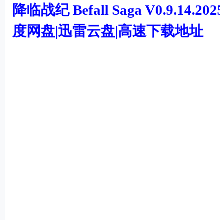
机
降临战纪 Befall Saga V0.9.14.
游
度网盘|迅雷云盘|高速下载地址
戏
: O3 P$ \; x0 l( N/ M8 y
下
载
( Q% @! \* A: Z
( q* v% Z+ ?' d
/ Y& _ C# R9 B; |
; h K# z8 |: T& h+ }' p2 B
0 L' S+ @7 Y# a! g
' K. U, m/ Y( A; R% e% }3 R7 `- S, {
* k8 Q4 y) Z* W1 d3 x