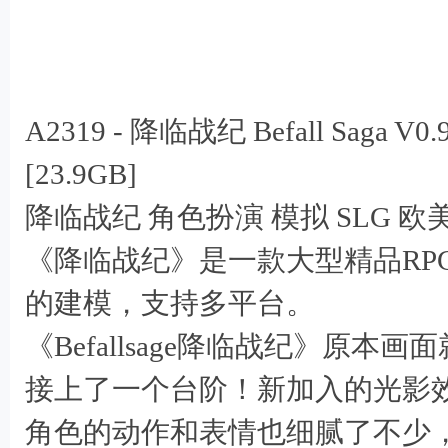
- ?. X& Z' E( a# a' C
) }; u' }+ s: `
A2319 - 降临战纪 Befall Saga V
, ], \0 a1 L0 {+ ?" m" W
[23.9GB]
降临战纪 角色扮演 模拟 SLG 欧美
《降临战纪》是一款大型精品RP
/ M6 e5 V+ \5 A! ^" i# t9 P% v
的建模，支持多平台。
《Befallsage降临战纪》原
接上了一个台阶！新加入的光影
角色的动作和表情也细腻了不少，