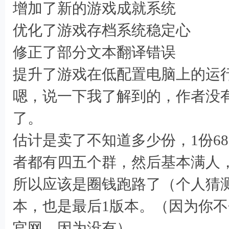
增加了新的游戏成就系统
优化了游戏存档系统稳定心
修正了部分文本翻译错误
提升了游戏在低配置电脑上的运
嗯，说一下我了解到的，作者没
3 U" x( K0 d3 l7 E
了。
估计是卖了不知道多少份，1份6
者都有四五个群，然后基本满人，
所以应该是圈钱跑路了（个人猜
本，也是最后1版本。（因为你
4 N# w) ?* M7 p1 J' y) L" d6 N _
官网，因为没有）