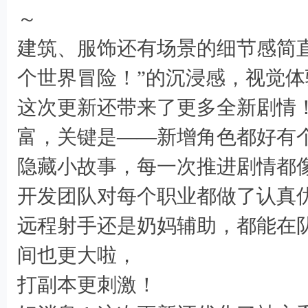
( ?( N( B w' S/ ?) I r: J7 q
～
建筑、服饰还有场景的细节感简
个世界冒险！”的沉浸感，视觉
这次更新还带来了更多全新剧情
富，关键是——新增角色都好有
隐藏小故事，每一次推进剧情都像
开发团队对每个职业都做了认真
远程射手还是奶妈辅助，都能在
. V) L- D! ~& M: m& v
间也更大啦，
打副本更刺激！