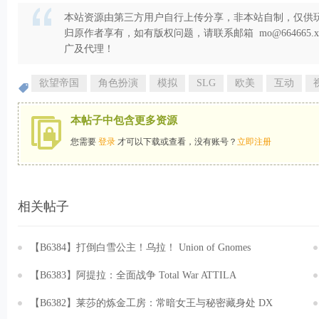
本站资源由第三方用户自行上传分享，非本站自制，仅供玩
归原作者享有，如有版权问题，请联系邮箱 mo@664665
广及代理！
欲望帝国
角色扮演
模拟
SLG
欧美
互动
本帖子中包含更多资源
您需要
登录
才可以下载或查看，没有账号？
立即注册
相关帖子
【B6384】打倒白雪公主！乌拉！ Union of Gnomes
v1.5.31.20251029 免安装中文版[2.19GB]
【B6383】阿提拉：全面战争 Total War ATTILA
v1.6.0.20210527+集成汉化 免安装中文版[24.7GB]
【B6382】莱莎的炼金工房：常暗女王与秘密藏身处 DX