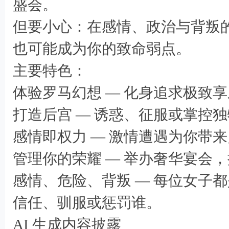
盛会。
但要小心：在感情、政治与背叛
也可能成为你的致命弱点。
主要特色：
体验罗马幻想 — 化身追求极致
打造后宫 — 诱惑、征服或掌控
感情即权力 — 激情遭遇为你带
管理你的荣耀 — 举办奢华宴会
感情、危险、背叛 — 每位女子
& K1 O) V1 z! @% [; t
信任、驯服或惩罚谁。
AI 生成内容披露