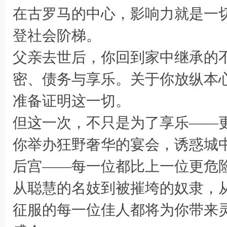
在古罗马的中心，影响力就是一
# o! K0 H$ W9 y. O
登社会阶梯。
父亲去世后，你回到家中继承的
密、债务与享乐。关于你放纵本
准备证明这一切。
但这一次，不只是为了享乐——
你举办狂野奢华的宴会，诱惑城
后宫——每一位都比上一位更危
从聪慧的名妓到被摧垮的奴隶，
征服的每一位佳人都将为你带来
0 `4 `! N/ \4 ]7 H# `+ w& G5 o8 I