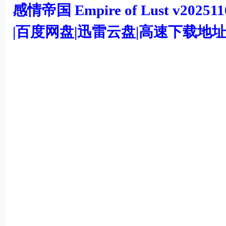
机
感情帝国 Empire of Lust v202
游
|百度网盘|迅雷云盘|高速下载地
戏
下
载
0 }1 ~8 x3 Z6 Q4 a* m
' `; q4 X. m- d* D; } G o
9 z3 z5 a! o2 Q( H1 r& R4 R
8 p- j& o' V" T( i6 f% l