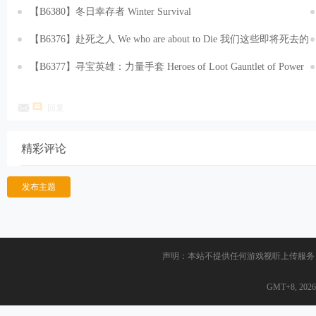
V1.0.1.20251119+预购特典+全DLC 免安装中文豪华版[27.0GB]
【B6380】冬日幸存者 Winter Survival
v49966S.Build.20858438.20251020-寒夜求生-风雪幸存+全DLC 免
【B6376】赴死之人 We who are about to Die 我们这些即将死去的
安装中文版[11.4GB]
人 v0.86.EA.Build.20814890.20251117+全DLC 免安装中文版
【B6377】寻宝英雄：力量手套 Heroes of Loot Gauntlet of Power
[6.89GB]
v1.6.1.Build.20800853.20251120 免安装中文版[171MB]
回复
精彩评论
发布主题
声明：本站不提供任何游戏视听上传服务
GMT+8, 2026-