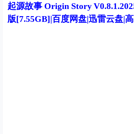
机
起源故事 Origin Story V0.8.
游
版[7.55GB]|百度网盘|迅雷云盘
戏
下
载
; g/ M/ m! `# v1 a
+ {4 I# s, t! i
. S. l! X2 X8 u$ `4 W
' m6 P" ~) j$ u. [