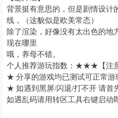
背景挺有意思的，但是剧情设计
线，（这貌似是欧美常态）
除了渲染，好像没有太出色的地方，
( A% d7 d8 x# b( y
现在哪里
: Z/ N& u8 @2 ^+ f9 X
哦，养母不错。
个人推荐游玩指数：★★★【注
★ 分享的游戏均已测试可正常游
★ 如遇到黑屏/闪退/打不开 请
如遇乱码请用转区工具右键启动