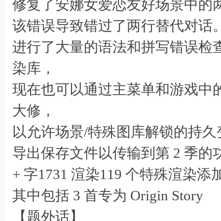
修复了安娜女爱恋友好场景中的
该错误导致错过了两行替代对话。
进行了大量的语法和拼写错误检
9 n% j( p( h6 x) U$ z
染库，
现在也可以通过主菜单和游戏中
4 s1 \' y1 p! [! j9 k# r% a& Q% S
大修，
以允许场景/特殊图库解锁的持久
导出保存文件以传输到第 2 季的功能
+ 字1731 渲染119 个特殊渲
! K0 G7 
其中包括 3 首专为 Origin Story
【题外话】