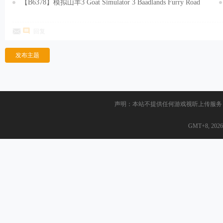
v1.6.1.Build.20800853.20251120 免安装中文版[171MB]
【B6378】模拟山羊3 Goat Simulator 3 Baadlands Furry Road
V1.2.0.0.451194.20251120-山羊恶土DLC-狂兽之路+全DLC-支持
回复
手柄+预购奖励 免安装中文豪华版[14.0GB]
发布主题
声明：本站不提供任何游戏视听上传服务
GMT+8, 2026-