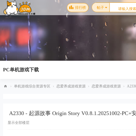
排行榜
帖子
PC单机游戏下载
›
单机游戏综合资源专区
›
恋爱养成游戏资源
›
恋爱养成游戏资源
›
A2330
梦
幻
A2330 - 起源故事 Origin Story V0.8.1.2025100
星
空
显示全部楼层
单