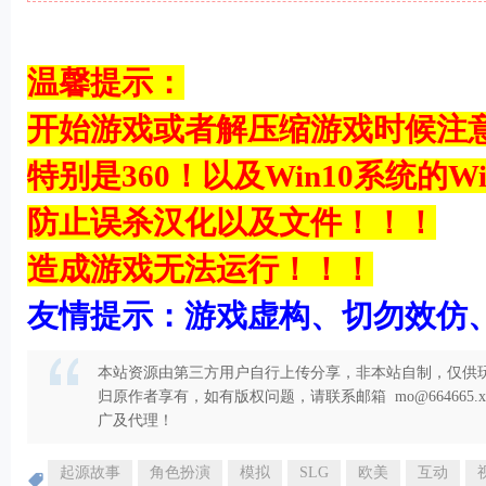
! ?4 m' }* |7 r- Q# g0 ^
& t) x; [) f+ D4 K
温馨提示：
开始游戏或者解压缩游戏时候注
特别是360！以及Win10系统的Win
$ [' ^- q* 
防止误杀汉化以及文件！！！
9 R7 m$ Q7 D" ?0 T2 l
造成游戏无法运行！！！
友情提示：游戏虚构、切勿效仿
本站资源由第三方用户自行上传分享，非本站自制，仅供玩
归原作者享有，如有版权问题，请联系邮箱 mo@664665
广及代理！
起源故事
角色扮演
模拟
SLG
欧美
互动