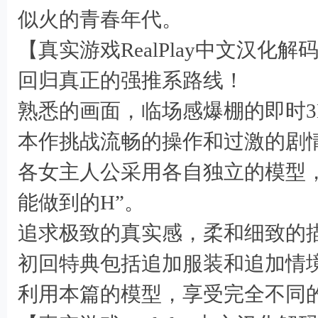
9 j8 E" z, V! O" H* n% U
似火的青春年代。
【真实游戏RealPlay中文汉化
回归真正的强推系路线！
熟悉的画面，临场感爆棚的即时3
本作挑战流畅的操作和过激的剧
各女主人公采用各自独立的模型
8 A V* `+ [+ y% Q6 @
能做到的H”。
追求极致的真实感，柔和细致的
初回特典包括追加服装和追加情
利用本篇的模型，享受完全不同