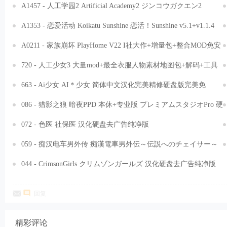
A1457 - 人工学园2 Artificial Academy2 ジンコウガクエン2
AA2MiniPPX+AA2MiniPP2+MOD整合 免安装繁体汉化整合版
A1353 - 恋爱活动 Koikatu Sunshine 恋活！Sunshine v5.1+v1.1.4
[15.4GB]
纯净本体+可选整合+上万无重复资源包+新作旧作资源通用 免安
A0211 - 家族崩坏 PlayHome V22 I社大作+增量包+整合MOD免安
装中文汉化可选整合版[237GB]
装中文汉化硬盘版[152GB]
720 - 人工少女3 大量mod+最全衣服人物素材地图包+解码+工具
补丁完美整合硬盘版
663 - Ai少女 AI＊少女 简体中文汉化完美精修硬盘版完美免
DVD-附全解锁存档整合硬盘版网盘BT种子下载
086 - 猎影之狼 暗夜PPD 本休+专业版 プレミアムスタジオPro 硬
盘去广告纯净版
072 - 色医 社保医 汉化硬盘去广告纯净版
059 - 痴汉电车男外传 痴漢電車男外伝～伝説へのチェイサー～
硬盘去广告纯净版
044 - CrimsonGirls クリムゾンガールズ 汉化硬盘去广告纯净版
回复
精彩评论