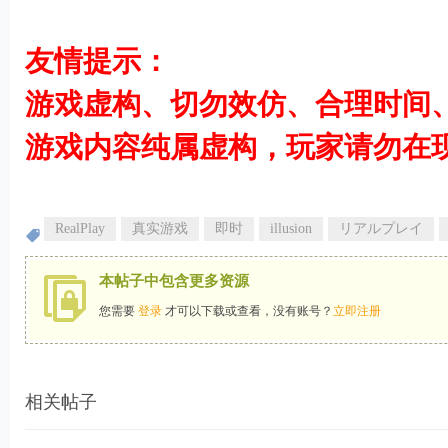
友情提示：
游戏虚构、切勿效仿、合理时间
游戏内容纯属虚构，玩家请勿在
3 X2 L. ^3 G6 S& G1 z" j
RealPlay
真实游戏
即时
illusion
リアルプレイ
本帖子中包含更多资源
您需要
登录
才可以下载或查看，没有账号？
立即注册
相关帖子