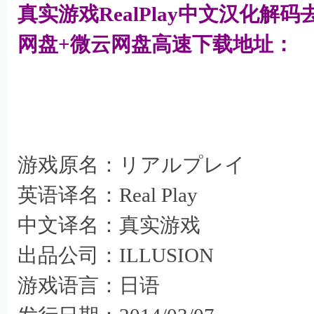
机
真实游戏RealPlay中文汉化解
游
网盘+微云网盘高速下载地址：
戏
9 N( R: o: g" g6 ^; s
下
载
) A+ }7 j( Y8 V
游戏原名：リアルプレイ
英语译名：Real Play
中文译名：真实游戏
出品公司：ILLUSION
游戏语言：日语