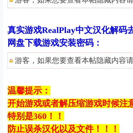
真实游戏RealPlay中文汉化解
. Q5 _" H$ |: s; X$ ?$ n"
网盘下载游戏安装密码：
游客，如果您要查看本帖隐藏内容
$ x* K# z7 B5 g! f4 R4 K6 o+ g
温馨提示：
开始游戏或者解压缩游戏时候注
/ ]- v6 Y, V0 I3 Z# V5 V; `7 C- t. o
特别是360！！
# K+ `, w
防止误杀汉化以及文件！！！