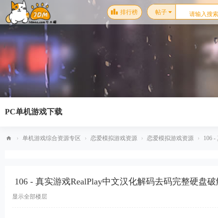
排行榜
帖子
PC单机游戏下载
›
单机游戏综合资源专区
›
恋爱模拟游戏资源
›
恋爱模拟游戏资源
›
106
梦
幻
106 - 真实游戏RealPlay中文汉化解码去码完整
星
空
显示全部楼层
单