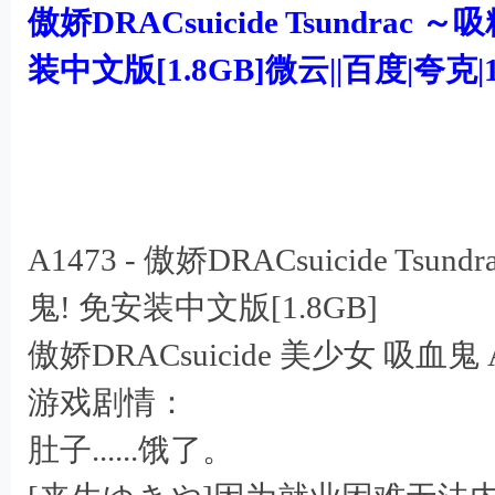
机
傲娇DRACsuicide Tsundr
游
装中文版[1.8GB]微云||百度|夸克
戏
# S8 J% V* ]" x4 b n' y9 e) c+ Q
下
载
/ y) r& Q# x3 t% l4 B
% X( V9 b6 L* t8 O* m5 z4 G
A1473 - 傲娇DRACsuicide 
# ^/ d+ B, q7 J0 Z; s$ P
鬼! 免安装中文版[1.8GB]
傲娇DRACsuicide 美少女 吸血鬼 
- U, R s! x% m/ X. t
游戏剧情：
肚子......饿了。