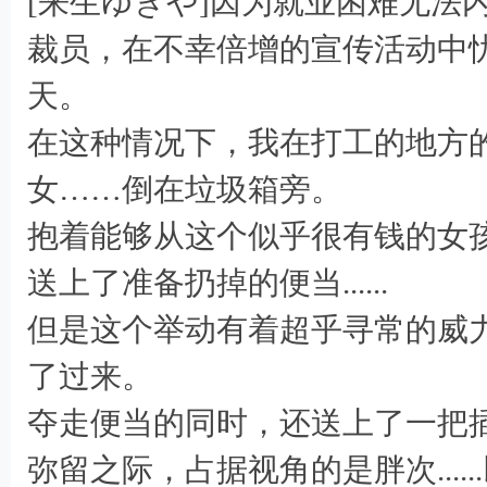
[来生ゆきや]因为就业困难无法
裁员，在不幸倍增的宣传活动中
天。
在这种情况下，我在打工的地方
女……倒在垃圾箱旁。
抱着能够从这个似乎很有钱的女
送上了准备扔掉的便当......
但是这个举动有着超乎寻常的威
0 B: w$ g0 O" k5 u$ q. A* O+ I) X
了过来。
夺走便当的同时，还送上了一把
弥留之际，占据视角的是胖次....