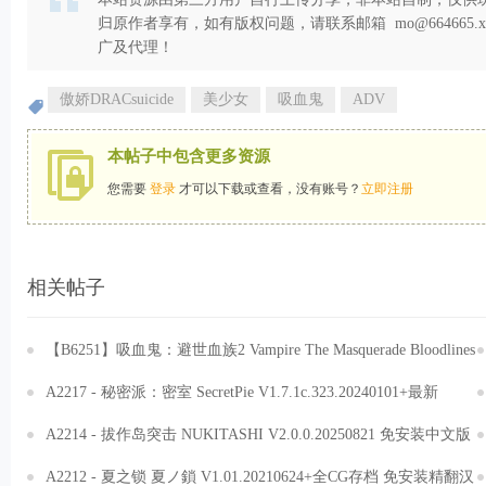
归原作者享有，如有版权问题，请联系邮箱 mo@664665
广及代理！
傲娇DRACsuicide
美少女
吸血鬼
ADV
本帖子中包含更多资源
您需要
登录
才可以下载或查看，没有账号？
立即注册
相关帖子
【B6251】吸血鬼：避世血族2 Vampire The Masquerade Bloodlines
2 v20251021 免安装中文版[25.1GB]
A2217 - 秘密派：密室 SecretPie V1.7.1c.323.20240101+最新
DLC+攻略 免安装中文豪华版[2.01GB]
A2214 - 拔作岛突击 NUKITASHI V2.0.0.20250821 免安装中文版
[783MB]
A2212 - 夏之锁 夏ノ鎖 V1.01.20210624+全CG存档 免安装精翻汉