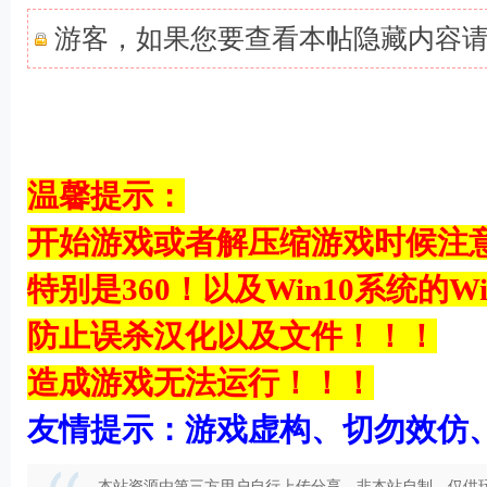
游客，如果您要查看本帖隐藏内容
6 J8 z/ Z, V7 S" D/ V
* U) V) t5 L$ L: r& j4 R' A
3 b- H5 W; l7 ~; x; L1 A
温馨提示：
开始游戏或者解压缩游戏时候注
特别是360！以及Win10系统的Win
防止误杀汉化以及文件！！！
造成游戏无法运行！！！
友情提示：游戏虚构、切勿效仿
本站资源由第三方用户自行上传分享，非本站自制，仅供玩