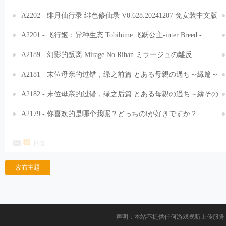
化中文版[2.67GB]
A2202 - 绯月仙行录 绯色修仙录 V0.628.20241207 免安装中文版
[3.24GB]
A2201 - 飞行姬：异种生态 Tobihime 飞跃公主-inter Breed -
V1.04-PC+安卓+V2.04+修改器 免安装中文版[4.26GB]
A2189 - 幻影的叛离 Mirage No Rihan ミラージュの離反
V1.02+V1.05.20241215 免安装AI中文汉化版[3.45GB]
A2181 - 末位母亲的过错，绿之前篇 とある母親の過ち～縁篇～
V18.11.07.20230526 免安装中文汉化版[1.0GB]
A2182 - 末位母亲的过错，绿之后篇 とある母親の過ち～縁その
後篇 V1.51d.20230529 免安装中文汉化版[1.13GB]
A2179 - 你喜欢的是哪个我呢？どっちのiが好きですか？
V20220625 免安装中文汉化版[3.98GB]
回复
发布主题
声明：本站不提供任何游戏视听上传服务