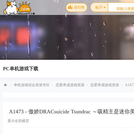
排行榜
帖子
PC单机游戏下载
›
单机游戏综合资源专区
›
恋爱养成游戏资源
›
恋爱养成游戏资源
›
A147
梦
幻
A1473 - 傲娇DRACsuicide Tsundrac ～吸精主
星
空
显示全部楼层
单