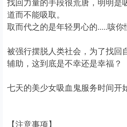
找回力量的手段很荒唐，明明是
. W6 G6 F7 q, {, ^$ a' Y
道而不能吸取。
取而代之的是年轻男心的.....咳你
6 U7 x, M. A* J, ?' C j! X* j/ G
被强行摆脱人类社会，为了找回
9 Q
辅助，这到底是不幸还是幸福？
+ ^% @ U6 o5 t! s$ e5 c
七天的美少女吸血鬼服务时间开
8 i! p/ l, N3 |' W! T6 e
【注意事项】