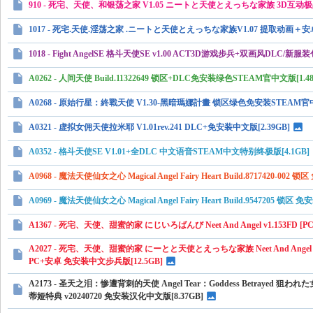
910 - 死宅、天使、和银荡之家 V1.05 ニートと天使とえっちな家族 3D
下
1017 - 死宅.天使.淫荡之家 .ニートと天使とえっちな家族V1.07 提取动画
载
1018 - Fight AngelSE 格斗天使SE v1.00 ACT3D游戏步兵+双画风DLC
A0262 - 人间天使 Build.11322649 锁区+DLC免安装绿色STEAM官中文版[1.48
A0268 - 原始行星：終戰天使 V1.30-黑暗瑪娜計畫 锁区绿色免安装STEAM官中
A0321 - 虚拟女佣天使拉米耶 V1.01rev.241 DLC+免安装中文版[2.39GB]
A0352 - 格斗天使SE V1.01+全DLC 中文语音STEAM中文特别终极版[4.1GB]
A0968 - 魔法天使仙女之心 Magical Angel Fairy Heart Build.8717420-0
A0969 - 魔法天使仙女之心 Magical Angel Fairy Heart Build.9547205 锁
A1367 - 死宅、天使、甜蜜的家 にじいろばんび Neet And Angel v1.153FD 
A2027 - 死宅、天使、甜蜜的家 にーとと天使とえっちな家族 Neet And Angel v1.
PC+安卓 免安装中文步兵版[12.5GB]
A2173 - 圣天之泪：惨遭背刺的天使 Angel Tear：Goddess Betra
蒂娅特典 v20240720 免安装汉化中文版[8.37GB]