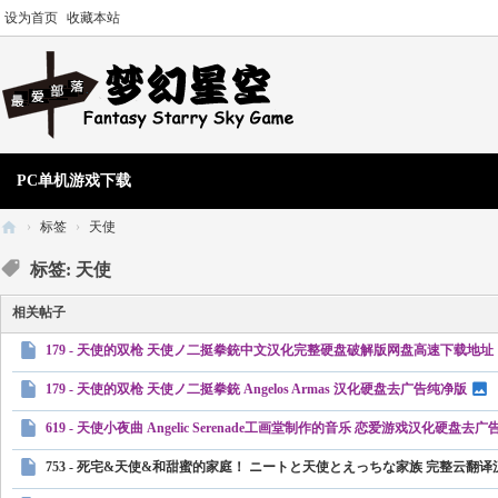
设为首页
收藏本站
PC单机游戏下载
›
标签
›
天使
梦
标签: 天使
幻
相关帖子
星
179 - 天使的双枪 天使ノ二挺拳銃中文汉化完整硬盘破解版网盘高速下载地址
空
单
179 - 天使的双枪 天使ノ二挺拳銃 Angelos Armas 汉化硬盘去广告纯净版
机
619 - 天使小夜曲 Angelic Serenade工画堂制作的音乐 恋爱游戏汉化硬盘去
游
753 - 死宅&天使&和甜蜜的家庭！ ニートと天使とえっちな家族 完整云翻
戏