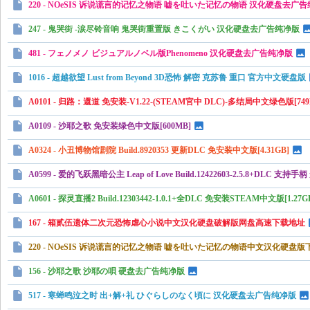
220 - NOeSIS 诉说谎言的记忆之物语 嘘を吐いた记忆の物语 汉化硬盘去广
下
247 - 鬼哭街 -涙尽铃音响 鬼哭街重置版 きこくがい 汉化硬盘去广告纯净版
载
481 - フェノメノ ビジュアルノベル版Phenomeno 汉化硬盘去广告纯净版
1016 - 超越欲望 Lust from Beyond 3D恐怖 解密 克苏鲁 重口 官方中文硬盘版
A0101 - 归路：還道 免安装-V1.22-(STEAM官中 DLC)-多结局中文绿色版[749
A0109 - 沙耶之歌 免安装绿色中文版[600MB]
A0324 - 小丑博物馆剧院 Build.8920353 更新DLC 免安装中文版[4.31GB]
A0599 - 爱的飞跃黑暗公主 Leap of Love Build.12422603-2.5.8+DLC 
A0601 - 探灵直播2 Build.12303442-1.0.1+全DLC 免安装STEAM中文版[1.27G
167 - 箱贰伍遗体二次元恐怖虐心小说中文汉化硬盘破解版网盘高速下载地址
220 - NOeSIS 诉说谎言的记忆之物语 嘘を吐いた记忆の物语中文汉化硬盘版
156 - 沙耶之歌 沙耶の唄 硬盘去广告纯净版
517 - 寒蝉鸣泣之时 出+解+礼 ひぐらしのなく頃に 汉化硬盘去广告纯净版