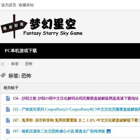
设为首页
收藏本站
PC单机游戏下载
›
标签
›
恐怖
梦
标签: 恐怖
幻
相关帖子
星
156 - 沙耶之歌 沙耶の唄中文汉化解码去码完整硬盘破解版网盘高速下载地址
空
单
222 - 尸体派对系列 CorpseParty2+CorpsePartyBC5中文汉化完整硬盘破
机
247 - 鬼哭街 -涙尽铃音响 鬼哭街重置版 きこくがい中文汉化硬盘破解版下载
游
167 - 箱贰伍遗体二次元恐怖虐心小说 硬盘去广告纯净版
戏