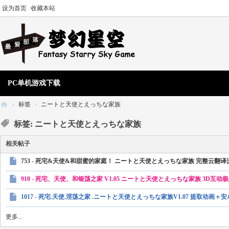
设为首页
收藏本站
PC单机游戏下载
›
标签
›
ニートと天使とえっちな家族
梦
标签: ニートと天使とえっちな家族
幻
相关帖子
星
753 - 死宅&天使&和甜蜜的家庭！ ニートと天使とえっちな家族 完整云翻
空
单
910 - 死宅、天使、和银荡之家 V1.05 ニートと天使とえっちな家族 3D
机
1017 - 死宅.天使.淫荡之家 .ニートと天使とえっちな家族V1.07 提取动画
游
更多...
戏