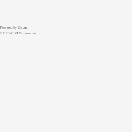
下
载
Powered by Discuz!
© 2001-2013 Comsenz Inc.